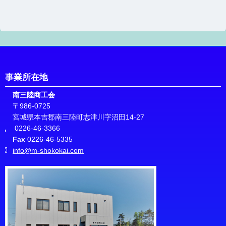
事業所在地
南三陸商工会
〒986-0725
宮城県本吉郡南三陸町志津川字沼田14-27
0226-46-3366
Fax
0226-46-5335
info@m-shokokai.com