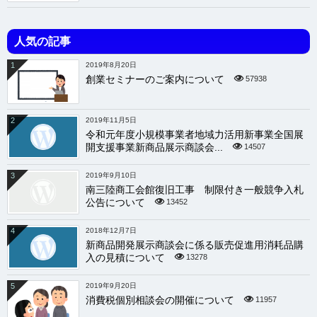
人気の記事
1
2019年8月20日
創業セミナーのご案内について
57938
2
2019年11月5日
令和元年度小規模事業者地域力活用新事業全国展
開支援事業新商品展示商談会...
14507
3
2019年9月10日
南三陸商工会館復旧工事 制限付き一般競争入札
公告について
13452
4
2018年12月7日
新商品開発展示商談会に係る販売促進用消耗品購
入の見積について
13278
5
2019年9月20日
消費税個別相談会の開催について
11957