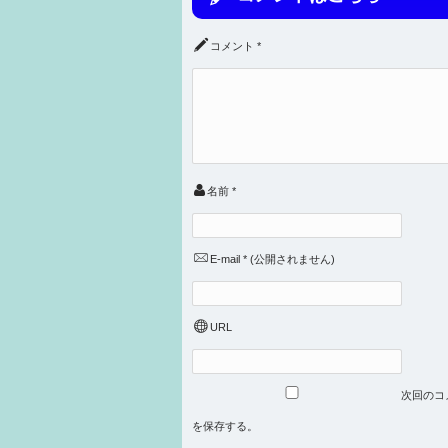
コメント
*
名前
*
E-mail
*
(公開されません)
URL
次回のコ
を保存する。