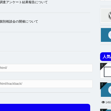
調査アンケート結果報告について
個別相談会の開催について
人気
1
2
145
3