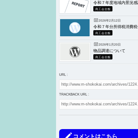
令和７年度地域内景況感
商工会全般
2026年2月12日
令和７年分所得税消費税
商工会全般
2026年1月20日
物品調達について
商工会全般
URL :
TRACKBACK URL :
コメントはこちら