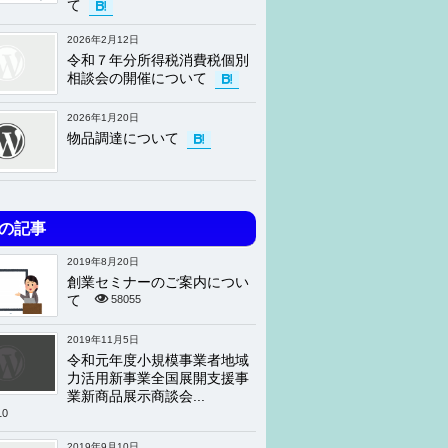
て
2026年2月12日
令和７年分所得税消費税個別
相談会の開催について
2026年1月20日
物品調達について
の記事
2019年8月20日
創業セミナーのご案内につい
て
58055
2019年11月5日
令和元年度小規模事業者地域
力活用新事業全国展開支援事
業新商品展示商談会...
10
2019年9月10日