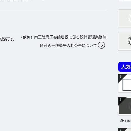
（仮称）南三陸商工会館建設に係る設計管理業務制
期満了に
限付き一般競争入札公告について
人気
1
2
145
3